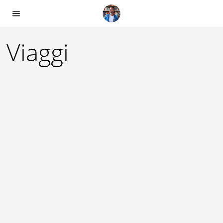
Viaggi