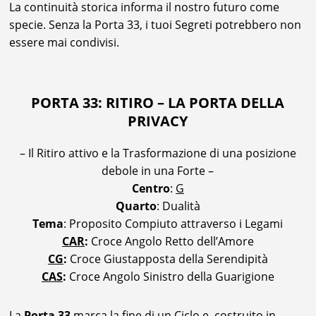
La continuità storica informa il nostro futuro come
specie. Senza la Porta 33, i tuoi Segreti potrebbero non
essere mai condivisi.
PORTA 33: RITIRO – LA PORTA DELLA
PRIVACY
– Il Ritiro attivo e la Trasformazione di una posizione
debole in una Forte –
Centro
:
G
Quarto
: Dualità
Tema
: Proposito Compiuto attraverso i Legami
CAR
:
Croce Angolo Retto dell’Amore
CG
:
Croce Giustapposta della Serendipità
CAS
:
Croce Angolo Sinistro della Guarigione
La
Porta 33
marca la fine di un Ciclo e, costruito in