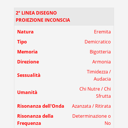
2° LINEA DISEGNO
PROIEZIONE INCONSCIA
Natura
Eremita
Tipo
Demicratico
Memoria
Bigotteria
Direzione
Armonia
Timidezza /
Sessualità
Audacia
Chi Nutre / Chi
Umanità
Sfrutta
Risonanza dell'Onda
Azanzata / Ritirata
Risonanza della
Determinazione o
Frequenza
No