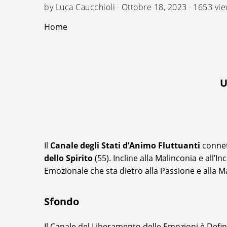
by
Luca Caucchioli
Ottobre 18, 2023
1653 vi
Home
U
Il
Canale degli Stati d’Animo Fluttuanti
connett
dello Spirito
(55). Incline alla Malinconia e all
Emozionale che sta dietro alla Passione e alla Ma
Sfondo
Il Canale del Liberamento delle Emozioni è Defi