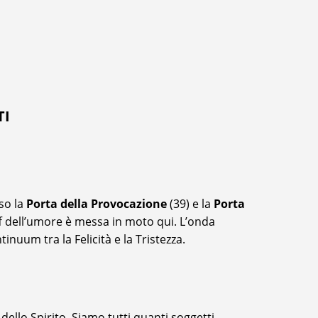
TI
rso la
Porta della Provocazione
(39) e la
Porta
ff dell’umore è messa in moto qui. L’onda
nuum tra la Felicità e la Tristezza.
llo Spirito. Siamo tutti quanti soggetti