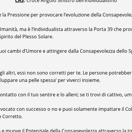
CAS
:
Croce Angolo Sinistro dell’Individualismo
 è la Pressione per provocare l’evoluzione della Consapevolezz
anità, ma è l’Individualista attraverso la Porta 39 che provo
pirito del Plesso Solare.
tuoi cambi d’Umore e attingere dalla Consapevolezza dello Sp
gli altri, essi non sono corretti per te. Le persone potrebbe
luppare una pelle spessa’ per viverci insieme.
tatto con il tuo sentire e lo alleni; se ti trovi di cattivo, u
ocato con successo o no e puoi solamente impattare il Collet
e Corretto.
e muove il Potenziale della Consapevolezza attraverso la tot