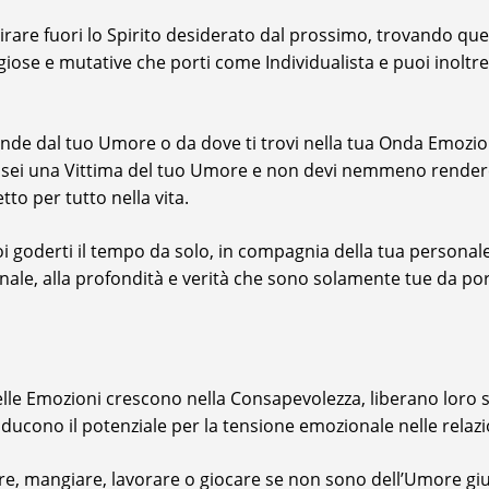
are fuori lo Spirito desiderato dal prossimo, trovando quell
giose e mutative che porti come Individualista e puoi inolt
pende dal tuo Umore o da dove ti trovi nella tua Onda Emozion
sei una Vittima del tuo Umore e non devi nemmeno rendere i
o per tutto nella vita.
i goderti il tempo da solo, in compagnia della tua persona
onale, alla profondità e verità che sono solamente tue da p
lle Emozioni crescono nella Consapevolezza, liberano loro 
ducono il potenziale per la tensione emozionale nelle relazi
ore, mangiare, lavorare o giocare se non sono dell’Umore gi