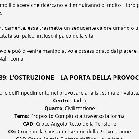
 il piacere che ricercano e diminuiranno di molto il loro p
.
enticamente, essa trasmette un seducente calore umano o u
tata sul palco, incluso il palco della vita.
ole può divenire manipolativo e ossessionato dal piacere. C
Malinconia.
39: L’OSTRUZIONE – LA PORTA DELLA PROVO
alore dell’Impedimento nel provocare analisi, stima e rivaluta
Centro
:
Radici
Quarto
: Civilizzazione
Tema
: Proposito Compiuto attraverso la forma
CAD
:
Croce Angolo Retto della Tensione
CG
:
Croce della Giustapposizione della Provocazione