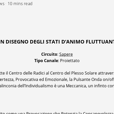
ews
10 mins read
N DISEGNO DEGLI STATI D’ANIMO FLUTTUAN
Circuito
:
Sapere
Tipo Canale
: Proiettato
e il Centro delle Radici al Centro del Plesso Solare attrave
’Incertezza, Provocativa ed Emozionale, la Pulsante Onda on/o
linconia dell’Individualismo è una Meccanica, un infinto conti
nito come una Provocazione che Potenzia la Consapevolezza de